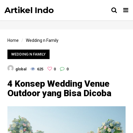
Artikel Indo
Tog
nav
Home
Wedding n Family
WEDDING N FAMILY
global
625
0
0
4 Konsep Wedding Venue
Outdoor yang Bisa Dicoba