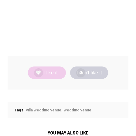
I like it
I don't like it
0
0
Tags:
villa wedding venue
wedding venue
YOU MAY ALSO LIKE