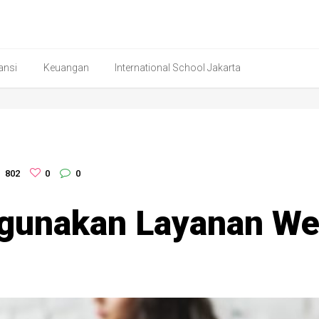
ansi
Keuangan
International School Jakarta
802
0
0
unakan Layanan Web