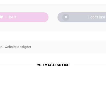
I like it
I don't like 
0
gn
website designer
YOU MAY ALSO LIKE