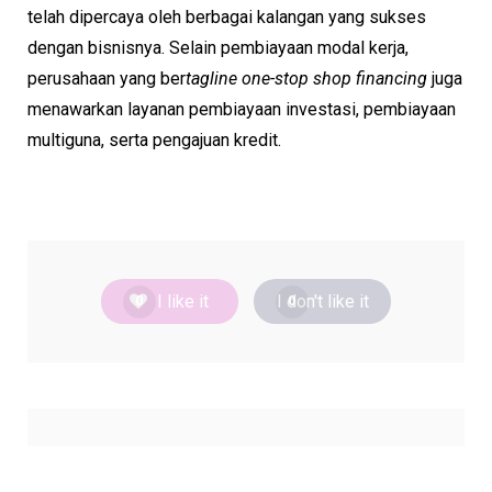
telah dipercaya oleh berbagai kalangan yang sukses
dengan bisnisnya. Selain pembiayaan modal kerja,
perusahaan yang ber
tagline one-stop shop financing
juga
menawarkan layanan pembiayaan investasi, pembiayaan
multiguna, serta pengajuan kredit.
I like it
I don't like it
0
0