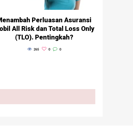
Menambah Perluasan Asuransi
bil All Risk dan Total Loss Only
(TLO). Pentingkah?
265
0
0